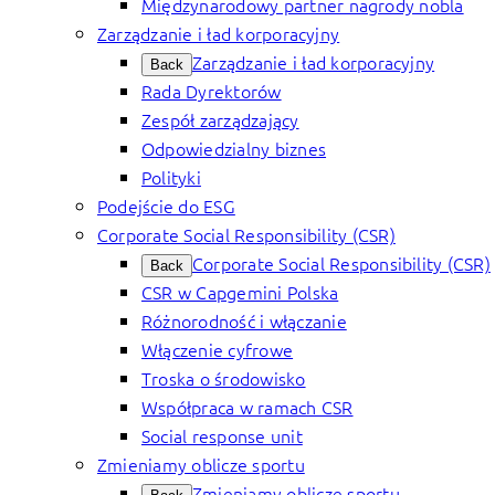
Międzynarodowy partner nagrody nobla
Zarządzanie i ład korporacyjny
Zarządzanie i ład korporacyjny
Back
Rada Dyrektorów
Zespół zarządzający
Odpowiedzialny biznes
Polityki
Podejście do ESG
Corporate Social Responsibility (CSR)
Corporate Social Responsibility (CSR)
Back
CSR w Capgemini Polska
Różnorodność i włączanie
Włączenie cyfrowe
Troska o środowisko
Współpraca w ramach CSR
Social response unit
Zmieniamy oblicze sportu
Zmieniamy oblicze sportu