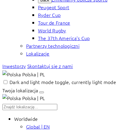
Back
Peugeot Sport
Ryder Cup
Tour de France
World Rugby
The 37th America’s Cup
Partnerzy technologiczni
Lokalizacje
Inwestorzy
Skontaktuj się z nami
Polska | PL
Dark and light mode toggle, currently light mode
Twoja lokalizacja
Polska | PL
Worldwide
Global | EN