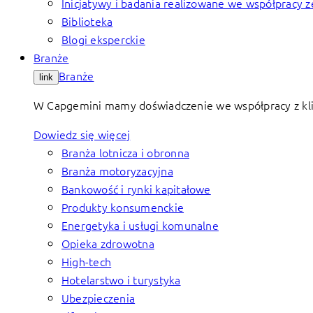
Inicjatywy i badania realizowane we współprac
Biblioteka
Blogi eksperckie
Branże
Branże
link
W Capgemini mamy doświadczenie we współpracy z klie
Dowiedz się więcej
Branża lotnicza i obronna
Branża motoryzacyjna
Bankowość i rynki kapitałowe
Produkty konsumenckie
Energetyka i usługi komunalne
Opieka zdrowotna
High-tech
Hotelarstwo i turystyka
Ubezpieczenia