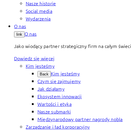
Nasze historie
Social media
Wydarzenia
O nas
O nas
link
Jako wiodący partner strategiczny firm na całym świec
Dowiedz się więcej
Kim jesteśmy
Kim jesteśmy
Back
Czym się zajmujemy
Jak działamy
Ekosystem innowacji
Wartości i etyka
Nasze submarki
Międzynarodowy partner nagrody nobla
Zarządzanie i ład korporacyjny