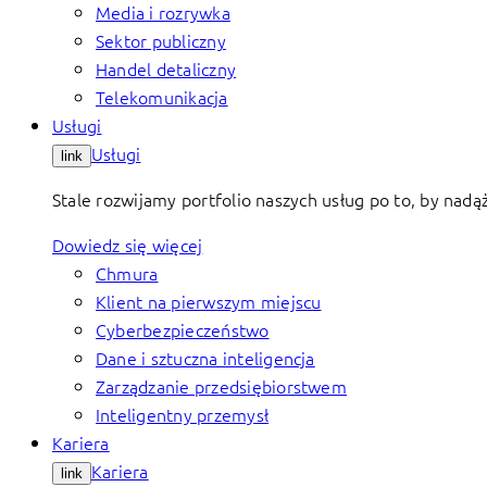
Media i rozrywka
Sektor publiczny
Handel detaliczny
Telekomunikacja
Usługi
Usługi
link
Stale rozwijamy portfolio naszych usług po to, by nadą
Dowiedz się więcej
Chmura
Klient na pierwszym miejscu
Cyberbezpieczeństwo
Dane i sztuczna inteligencja
Zarządzanie przedsiębiorstwem
Inteligentny przemysł
Kariera
Kariera
link