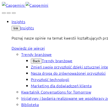
Skip
to
content
Insights
Insights
link
Poznaj nasze opinie na temat kwestii kształtujących pr
Dowiedz się więcej
Trendy branżowe
Trendy branżowe
Back
Zmień swoją przyszłość dzięki sztucznej inte
Nasza droga do zrównoważonej przyszłości
Przyszłość technologii
Marketing dla doświadczeń klienta
Kwartalnik Conversations for Tomorrow
Inicjatywy i badania realizowane we współprac
Biblioteka