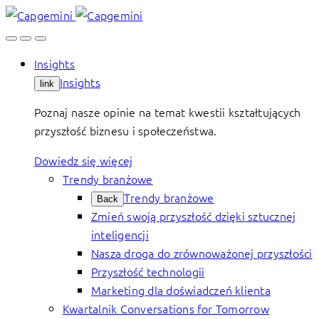
Skip
to
content
Insights
Insights
link
Poznaj nasze opinie na temat kwestii kształtujących
przyszłość biznesu i społeczeństwa.
Dowiedz się więcej
Trendy branżowe
Trendy branżowe
Back
Zmień swoją przyszłość dzięki sztucznej
inteligencji
Nasza droga do zrównoważonej przyszłości
Przyszłość technologii
Marketing dla doświadczeń klienta
Kwartalnik Conversations for Tomorrow