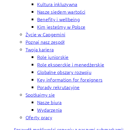
Kultura inkluzywna
Nasze siedem wartości
Benefity i wellbeing
Kim jesteśmy w Polsce
Życie w Capgemini
Poznaj nasz zespół
Twoja kariera
Role juniorskie
Role eksperckie i menedżerskie
Globalne obszary rozwoju
Key information for foreigners
Porady rekrutacyjne
Spotkajmy się
Nasze biura
Wydarzenia
Oferty pracy
Sprawdź możliwości rozwoju z naszymi submarkami: