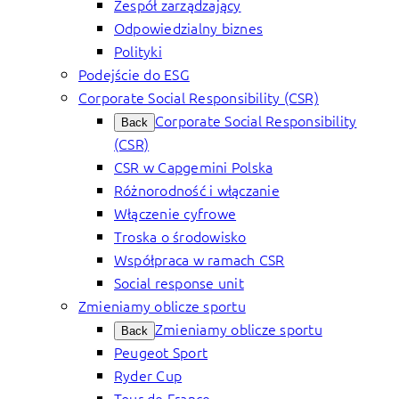
Zespół zarządzający
Odpowiedzialny biznes
Polityki
Podejście do ESG
Corporate Social Responsibility (CSR)
Corporate Social Responsibility
Back
(CSR)
CSR w Capgemini Polska
Różnorodność i włączanie
Włączenie cyfrowe
Troska o środowisko
Współpraca w ramach CSR
Social response unit
Zmieniamy oblicze sportu
Zmieniamy oblicze sportu
Back
Peugeot Sport
Ryder Cup
Tour de France