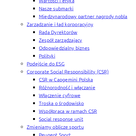
Wartości i etyka
Nasze submarki
Międzynarodowy partner nagrody nobla
Zarządzanie i ład korporacyjny
Rada Dyrektorów
Zespół zarządzający
Odpowiedzialny biznes
Polityki
Podejście do ESG
Corporate Social Responsibility (CSR)
CSR w Capgemini Polska
Różnorodność i włączanie
Włączenie cyfrowe
Troska o środowisko
Współpraca w ramach CSR
Social response unit
Zmieniamy oblicze sportu
Peugeot Sport