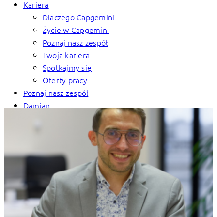
Kariera
Dlaczego Capgemini
Życie w Capgemini
Poznaj nasz zespół
Twoja kariera
Spotkajmy się
Oferty pracy
Poznaj nasz zespół
Damian