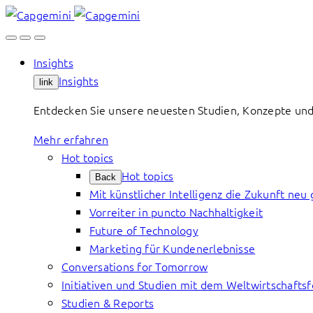
Skip
to
content
Insights
Insights
link
Entdecken Sie unsere neuesten Studien, Konzepte und
Mehr erfahren
Hot topics
Hot topics
Back
Mit künstlicher Intelligenz die Zukunft neu 
Vorreiter in puncto Nachhaltigkeit
Future of Technology
Marketing für Kundenerlebnisse
Conversations for Tomorrow
Initiativen und Studien mit dem Weltwirtschafts
Studien & Reports