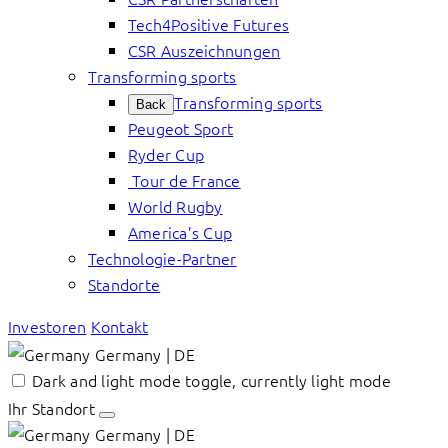
Tech4Positive Futures
CSR Auszeichnungen
Transforming sports
Transforming sports
Back
Peugeot Sport
Ryder Cup
Tour de France
World Rugby
America’s Cup
Technologie-Partner
Standorte
Investoren
Kontakt
Germany | DE
Dark and light mode toggle, currently light mode
Ihr Standort
Germany | DE