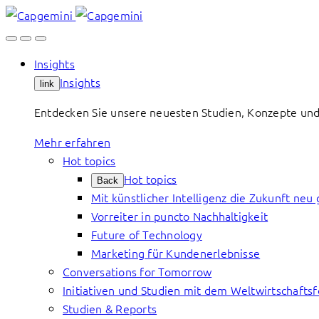
Skip
to
content
Insights
Insights
link
Entdecken Sie unsere neuesten Studien, Konzepte und
Mehr erfahren
Hot topics
Hot topics
Back
Mit künstlicher Intelligenz die Zukunft neu 
Vorreiter in puncto Nachhaltigkeit
Future of Technology
Marketing für Kundenerlebnisse
Conversations for Tomorrow
Initiativen und Studien mit dem Weltwirtschafts
Studien & Reports