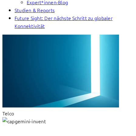
Expert*innen-Blog
Studien & Reports
Future Sight: Der nächste Schritt zu globaler
Konnektivität
Telco