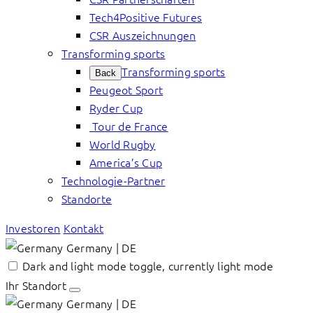
Tech4Positive Futures
CSR Auszeichnungen
Transforming sports
Transforming sports
Back
Peugeot Sport
Ryder Cup
Tour de France
World Rugby
America’s Cup
Technologie-Partner
Standorte
Investoren
Kontakt
Germany | DE
Dark and light mode toggle, currently light mode
Ihr Standort
Germany | DE