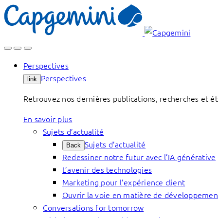
Skip
to
content
Perspectives
Perspectives
link
Retrouvez nos dernières publications, recherches et étu
En savoir plus
Sujets d’actualité
Sujets d’actualité
Back
Redessiner notre futur avec l’IA générative
L’avenir des technologies
Marketing pour l’expérience client
Ouvrir la voie en matière de développemen
Conversations for tomorrow