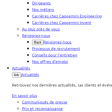
Dirigeants
Nos métiers
Carrières chez Capgemini Engineering
Carrières chez Capgemini Invent
Au plus près de vous
Rejoignez-nous
Rejoignez-nous
Back
Processus de recrutement
Conseils pour l’entretien
Nos offres d’emploi
Actualités
Actualités
link
Retrouvez nos dernières actualités, cas clients et évé
En savoir plus
Communiqués de presse
Prix et reconnaissance