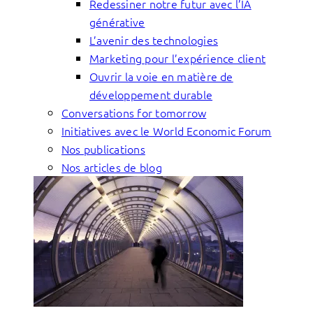
Redessiner notre futur avec l’IA
générative
L’avenir des technologies
Marketing pour l’expérience client
Ouvrir la voie en matière de
développement durable
Conversations for tomorrow
Initiatives avec le World Economic Forum
Nos publications
Nos articles de blog