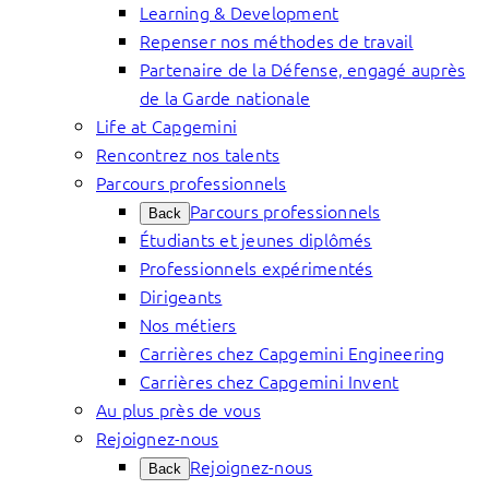
Learning & Development
Repenser nos méthodes de travail
Partenaire de la Défense, engagé auprès
de la Garde nationale
Life at Capgemini
Rencontrez nos talents
Parcours professionnels
Parcours professionnels
Back
Étudiants et jeunes diplômés
Professionnels expérimentés
Dirigeants
Nos métiers
Carrières chez Capgemini Engineering
Carrières chez Capgemini Invent
Au plus près de vous
Rejoignez-nous
Rejoignez-nous
Back