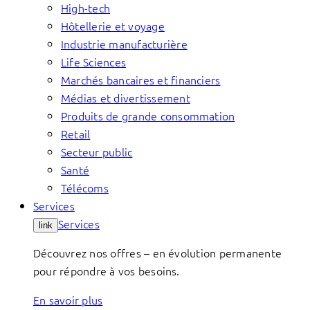
High-tech
Hôtellerie et voyage
Industrie manufacturière
Life Sciences
Marchés bancaires et financiers
Médias et divertissement
Produits de grande consommation
Retail
Secteur public
Santé
Télécoms
Services
Services
link
Découvrez nos offres – en évolution permanente
pour répondre à vos besoins.
En savoir plus