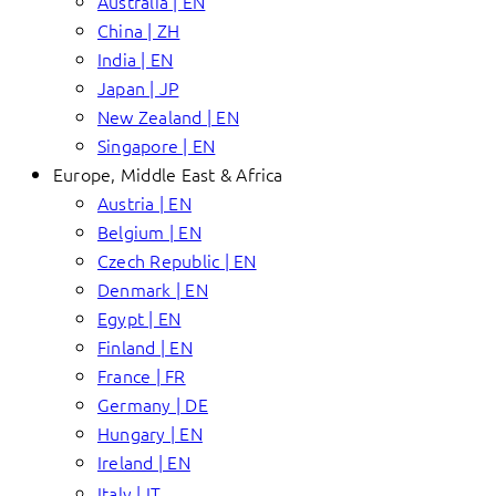
Australia | EN
China | ZH
India | EN
Japan | JP
New Zealand | EN
Singapore | EN
Europe, Middle East & Africa
Austria | EN
Belgium | EN
Czech Republic | EN
Denmark | EN
Egypt | EN
Finland | EN
France | FR
Germany | DE
Hungary | EN
Ireland | EN
Italy | IT