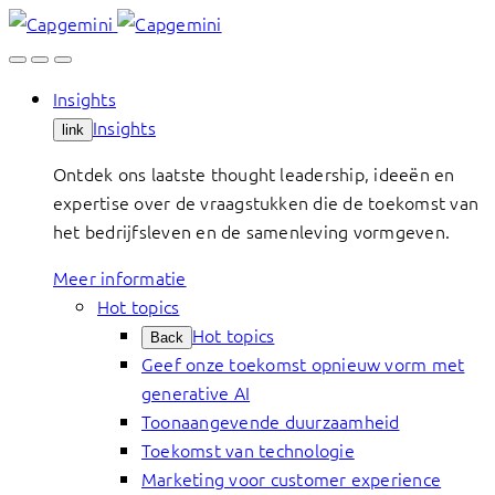
Skip
to
content
Insights
Insights
link
Ontdek ons laatste thought leadership, ideeën en
expertise over de vraagstukken die de toekomst van
het bedrijfsleven en de samenleving vormgeven.
Meer informatie
Hot topics
Hot topics
Back
Geef onze toekomst opnieuw vorm met
generative AI
Toonaangevende duurzaamheid
Toekomst van technologie
Marketing voor customer experience