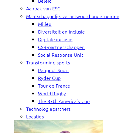
Beleid
Aanpak van ESG
Maatschappelijk verantwoord ondernemen
Milieu
Diversiteit en inclusie
Digitale inclusie
CSR-partnerschappen
Social Response Unit
Transforming sports
Peugeot Sport
Ryder Cup
Tour de France
World Rugby
The 37th America’s Cup
Technologiepartners
Locaties