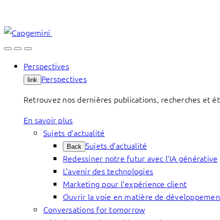
Skip
to
content
Perspectives
Perspectives
link
Retrouvez nos dernières publications, recherches et étu
En savoir plus
Sujets d’actualité
Sujets d’actualité
Back
Redessiner notre futur avec l’IA générative
L’avenir des technologies
Marketing pour l’expérience client
Ouvrir la voie en matière de développemen
Conversations for tomorrow