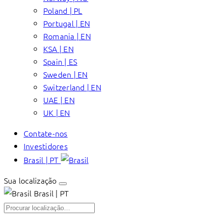
Poland | PL
Portugal | EN
Romania | EN
KSA | EN
Spain | ES
Sweden | EN
Switzerland | EN
UAE | EN
UK | EN
Contate-nos
Investidores
Brasil | PT
Sua localização
Brasil | PT