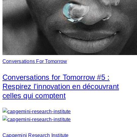
Conversations For Tomorrow
Conversations for Tomorrow #5 :
Respirez l'innovation en découvrant
celles qui comptent
Capgemini Research Institute