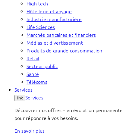
High-tech
Hôtellerie et voyage
Industrie manufacturière
Life Sciences
Marchés bancaires et financiers
Médias et divertissement
Produits de grande consommation
Retail
Secteur public
Santé
Télécoms
Services
Services
link
Découvrez nos offres – en évolution permanente
pour répondre à vos besoins.
En savoir plus