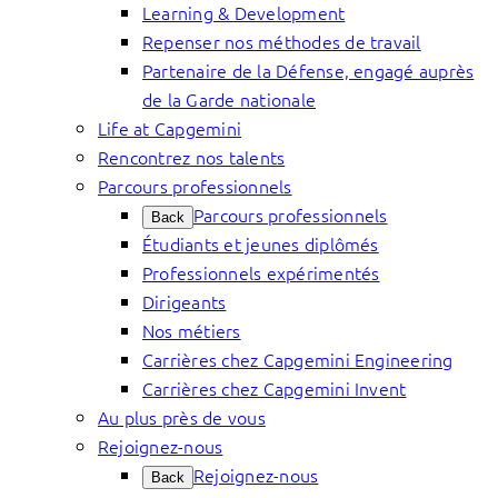
Learning & Development
Repenser nos méthodes de travail
Partenaire de la Défense, engagé auprès
de la Garde nationale
Life at Capgemini
Rencontrez nos talents
Parcours professionnels
Parcours professionnels
Back
Étudiants et jeunes diplômés
Professionnels expérimentés
Dirigeants
Nos métiers
Carrières chez Capgemini Engineering
Carrières chez Capgemini Invent
Au plus près de vous
Rejoignez-nous
Rejoignez-nous
Back