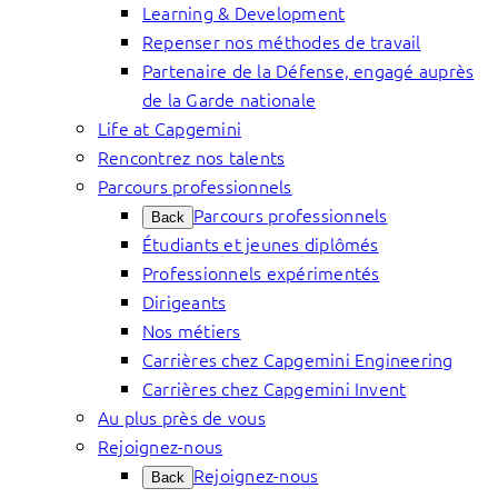
Learning & Development
Repenser nos méthodes de travail
Partenaire de la Défense, engagé auprès
de la Garde nationale
Life at Capgemini
Rencontrez nos talents
Parcours professionnels
Parcours professionnels
Back
Étudiants et jeunes diplômés
Professionnels expérimentés
Dirigeants
Nos métiers
Carrières chez Capgemini Engineering
Carrières chez Capgemini Invent
Au plus près de vous
Rejoignez-nous
Rejoignez-nous
Back