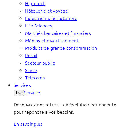
High-tech
Hôtellerie et voyage
Industrie manufacturière
Life Sciences
Marchés bancaires et financiers
Médias et divertissement
Produits de grande consommation
Retail
Secteur public
Santé
Télécoms
Services
Services
link
Découvrez nos offres – en évolution permanente
pour répondre à vos besoins.
En savoir plus