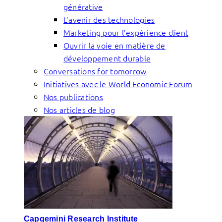
générative
L’avenir des technologies
Marketing pour l’expérience client
Ouvrir la voie en matière de
développement durable
Conversations for tomorrow
Initiatives avec le World Economic Forum
Nos publications
Nos articles de blog
Capgemini Research Institute