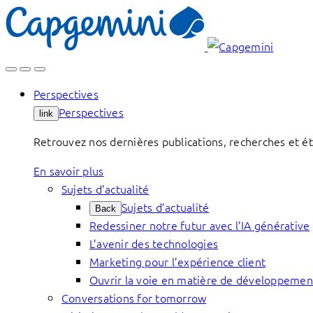
Skip
to
content
Perspectives
Perspectives
link
Retrouvez nos dernières publications, recherches et étu
En savoir plus
Sujets d’actualité
Sujets d’actualité
Back
Redessiner notre futur avec l’IA générative
L’avenir des technologies
Marketing pour l’expérience client
Ouvrir la voie en matière de développemen
Conversations for tomorrow