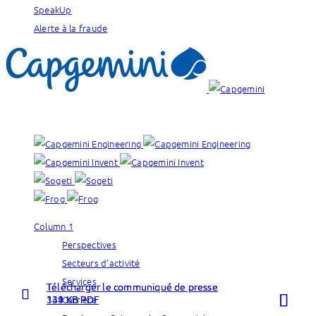
SpeakUp
Alerte à la fraude
Nos marques :
Column 1
Perspectives
Secteurs d’activité
Services
Télécharger le communiqué de presse
Télécharger le communiqué de presse
Télécharger le communiqué de presse
Lire la
Lire la
Lire la
334 KB PDF
131 KB PDF
149 KB PDF
Carrière
suite
suite
suite