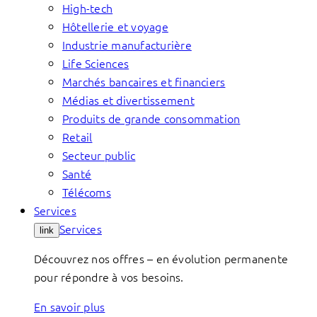
High-tech
Hôtellerie et voyage
Industrie manufacturière
Life Sciences
Marchés bancaires et financiers
Médias et divertissement
Produits de grande consommation
Retail
Secteur public
Santé
Télécoms
Services
Services
link
Découvrez nos offres – en évolution permanente
pour répondre à vos besoins.
En savoir plus