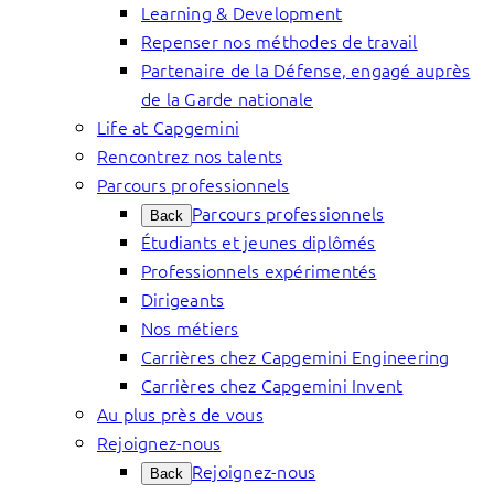
Learning & Development
Repenser nos méthodes de travail
Partenaire de la Défense, engagé auprès
de la Garde nationale
Life at Capgemini
Rencontrez nos talents
Parcours professionnels
Parcours professionnels
Back
Étudiants et jeunes diplômés
Professionnels expérimentés
Dirigeants
Nos métiers
Carrières chez Capgemini Engineering
Carrières chez Capgemini Invent
Au plus près de vous
Rejoignez-nous
Rejoignez-nous
Back