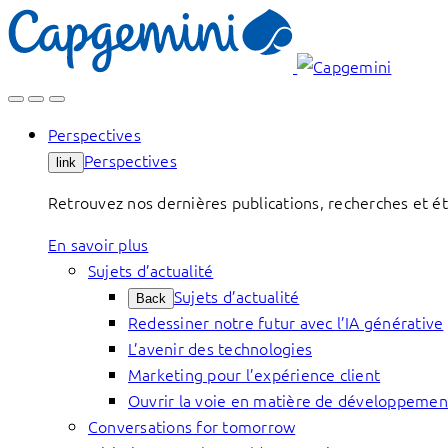
Skip
to
content
Perspectives
Perspectives
link
Retrouvez nos dernières publications, recherches et étu
En savoir plus
Sujets d’actualité
Sujets d’actualité
Back
Redessiner notre futur avec l’IA générative
L’avenir des technologies
Marketing pour l’expérience client
Ouvrir la voie en matière de développemen
Conversations for tomorrow