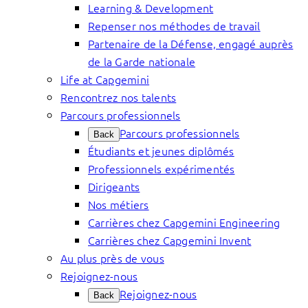
Learning & Development
Repenser nos méthodes de travail
Partenaire de la Défense, engagé auprès
de la Garde nationale
Life at Capgemini
Rencontrez nos talents
Parcours professionnels
Parcours professionnels
Back
Étudiants et jeunes diplômés
Professionnels expérimentés
Dirigeants
Nos métiers
Carrières chez Capgemini Engineering
Carrières chez Capgemini Invent
Au plus près de vous
Rejoignez-nous
Rejoignez-nous
Back