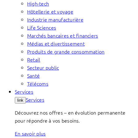
High-tech
Hôtellerie et voyage
Industrie manufacturière
Life Sciences
Marchés bancaires et financiers
Médias et divertissement
Produits de grande consommation
Retail
Secteur public
Santé
Télécoms
Services
Services
link
Découvrez nos offres – en évolution permanente
pour répondre à vos besoins.
En savoir plus