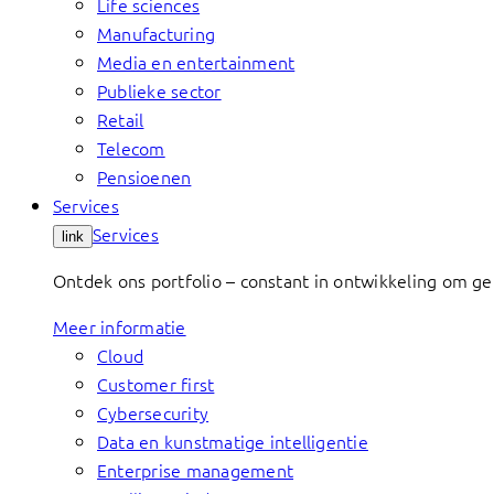
Life sciences
Manufacturing
Media en entertainment
Publieke sector
Retail
Telecom
Pensioenen
Services
Services
link
Ontdek ons portfolio – constant in ontwikkeling om g
Meer informatie
Cloud
Customer first
Cybersecurity
Data en kunstmatige intelligentie
Enterprise management