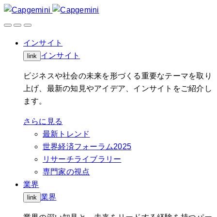
Skip
to
content
インサイト
インサイト
link
ビジネスや社会の未来を形づくる重要なテーマを取り
上げ、最新の知見やアイデア、インサイトをご紹介し
ます。
さらに見る
最新トレンド
世界経済フォーラム2025
リサーチライブラリー
専門家の視点
業界
業界
link