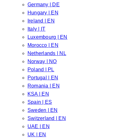
Germany | DE
Hungary | EN
Ireland | EN
Italy | IT
Luxembourg | EN
Morocco | EN
Netherlands | NL
Norway | NO
Poland | PL
Portugal | EN
Romania | EN
KSA | EN
Spain | ES
Sweden | EN
Switzerland | EN
UAE | EN
UK | EN