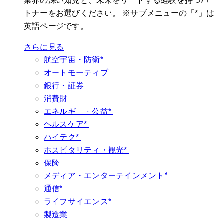
業界の深い知見と、未来をリードする経験を持つパー
トナーをお選びください。 ※サブメニューの「*」は
英語ページです。
さらに見る
航空宇宙・防衛*
オートモーティブ
銀行・証券
消費財
エネルギー・公益*
ヘルスケア*
ハイテク*
ホスピタリティ・観光*
保険
メディア・エンターテインメント*
通信*
ライフサイエンス*
製造業