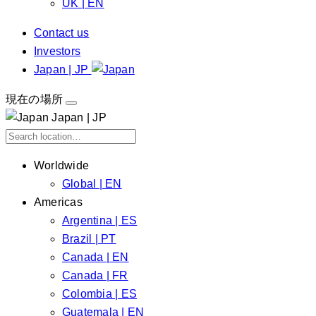
UK | EN
Contact us
Investors
Japan | JP
現在の場所
Japan | JP
Worldwide
Global | EN
Americas
Argentina | ES
Brazil | PT
Canada | EN
Canada | FR
Colombia | ES
Guatemala | EN