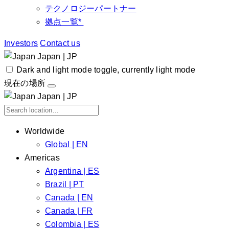
テクノロジーパートナー
拠点一覧*
Investors
Contact us
Japan | JP
Dark and light mode toggle, currently light mode
現在の場所
Japan | JP
Worldwide
Global | EN
Americas
Argentina | ES
Brazil | PT
Canada | EN
Canada | FR
Colombia | ES