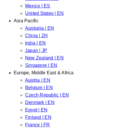
Mexico | ES
United States | EN
Asia Pacific
Australia | EN
China | ZH
India | EN
Japan | JP
New Zealand | EN
Singapore | EN
Europe, Middle East & Africa
Austria | EN
Belgium | EN
Czech Republic | EN
Denmark | EN
Egypt | EN
Finland | EN
France | FR