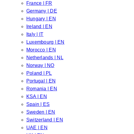
France | FR
Germany | DE
Hungary | EN
Ireland | EN
Italy | IT
Luxembourg | EN
Morocco | EN
Netherlands | NL
Norway | NO
Poland | PL
Portugal | EN
Romania | EN
KSA | EN
Spain | ES
Sweden | EN
Switzerland | EN
UAE | EN