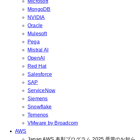
Microsoft
MongoDB
NVIDIA
Oracle
Mulesoft
Pega
Mistral AI
OpenAI
Red Hat
Salesforce
SAP
ServiceNow
Siemens
Snowflake
Temenos
VMware by Broadcom
AWS
Japan AWS 表彰プログラム 2025 受賞のお知ら