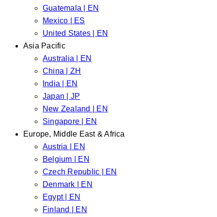
Guatemala | EN
Mexico | ES
United States | EN
Asia Pacific
Australia | EN
China | ZH
India | EN
Japan | JP
New Zealand | EN
Singapore | EN
Europe, Middle East & Africa
Austria | EN
Belgium | EN
Czech Republic | EN
Denmark | EN
Egypt | EN
Finland | EN