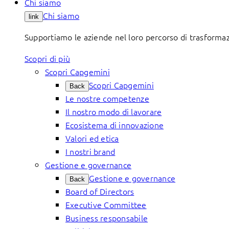
Chi siamo
Chi siamo
link
Supportiamo le aziende nel loro percorso di trasformazi
Scopri di più
Scopri Capgemini
Scopri Capgemini
Back
Le nostre competenze
Il nostro modo di lavorare
Ecosistema di innovazione
Valori ed etica
I nostri brand
Gestione e governance
Gestione e governance
Back
Board of Directors
Executive Committee
Business responsabile