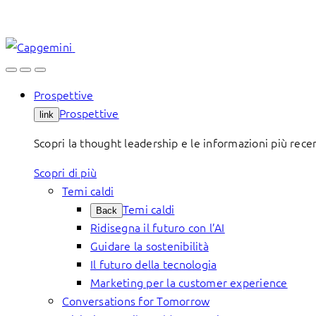
Skip
to
content
Prospettive
Prospettive
link
Scopri la thought leadership e le informazioni più rece
Scopri di più
Temi caldi
Temi caldi
Back
Ridisegna il futuro con l’AI
Guidare la sostenibilità
Il futuro della tecnologia
Marketing per la customer experience
Conversations for Tomorrow