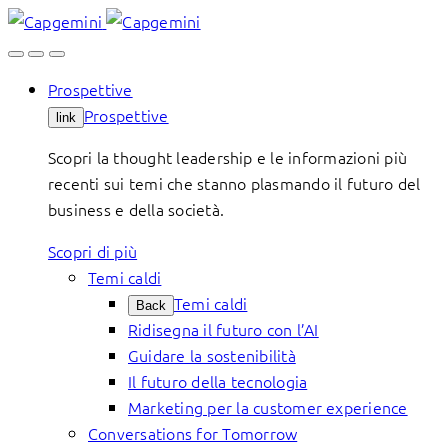
Skip
to
content
Prospettive
Prospettive
link
Scopri la thought leadership e le informazioni più
recenti sui temi che stanno plasmando il futuro del
business e della società.
Scopri di più
Temi caldi
Temi caldi
Back
Ridisegna il futuro con l’AI
Guidare la sostenibilità
Il futuro della tecnologia
Marketing per la customer experience
Conversations for Tomorrow