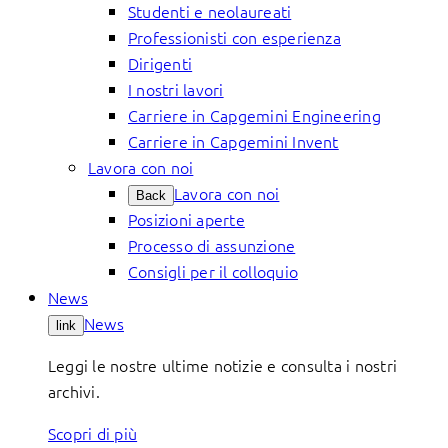
Studenti e neolaureati
Professionisti con esperienza
Dirigenti
I nostri lavori
Carriere in Capgemini Engineering
Carriere in Capgemini Invent
Lavora con noi
Lavora con noi
Back
Posizioni aperte
Processo di assunzione
Consigli per il colloquio
News
News
link
Leggi le nostre ultime notizie e consulta i nostri
archivi.
Scopri di più