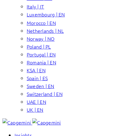
Italy | IT
Luxembourg | EN
Morocco | EN
Netherlands | NL
Norway | NO
Poland | PL
Portugal | EN
Romania | EN
KSA | EN
Spain | ES
Sweden | EN
Switzerland | EN
UAE | EN
UK | EN
Insights