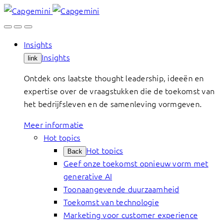
Skip
to
content
Insights
Insights
link
Ontdek ons laatste thought leadership, ideeën en
expertise over de vraagstukken die de toekomst van
het bedrijfsleven en de samenleving vormgeven.
Meer informatie
Hot topics
Hot topics
Back
Geef onze toekomst opnieuw vorm met
generative AI
Toonaangevende duurzaamheid
Toekomst van technologie
Marketing voor customer experience