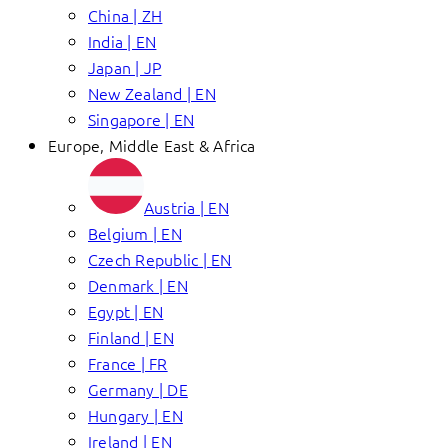
China | ZH
India | EN
Japan | JP
New Zealand | EN
Singapore | EN
Europe, Middle East & Africa
Austria | EN
Belgium | EN
Czech Republic | EN
Denmark | EN
Egypt | EN
Finland | EN
France | FR
Germany | DE
Hungary | EN
Ireland | EN