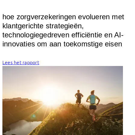
										
hoe zorgverzekeringen evolueren met 
klantgerichte strategieën, 
technologiegedreven efficiëntie en AI-
i
Lees het rapport