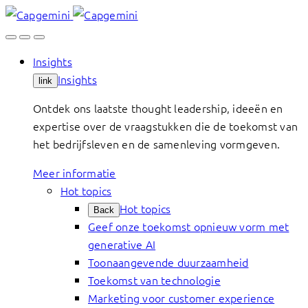
Skip
to
content
Insights
Insights
link
Ontdek ons laatste thought leadership, ideeën en
expertise over de vraagstukken die de toekomst van
het bedrijfsleven en de samenleving vormgeven.
Meer informatie
Hot topics
Hot topics
Back
Geef onze toekomst opnieuw vorm met
generative AI
Toonaangevende duurzaamheid
Toekomst van technologie
Marketing voor customer experience