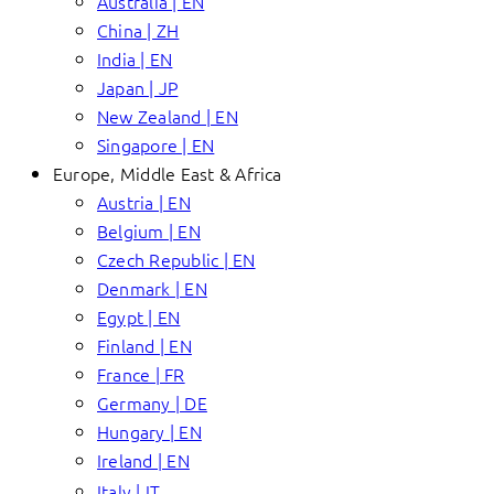
Australia | EN
China | ZH
India | EN
Japan | JP
New Zealand | EN
Singapore | EN
Europe, Middle East & Africa
Austria | EN
Belgium | EN
Czech Republic | EN
Denmark | EN
Egypt | EN
Finland | EN
France | FR
Germany | DE
Hungary | EN
Ireland | EN
Italy | IT