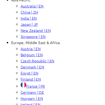
Australia | EN
China | ZH
India | EN
Japan | JP
New Zealand | EN
Singapore | EN
Europe, Middle East & Africa
Austria | EN
Belgium | EN
Czech Republic | EN
Denmark | EN
Egypt | EN
Finland | EN
France | FR
Germany | DE
Hungary | EN
Ireland | EN