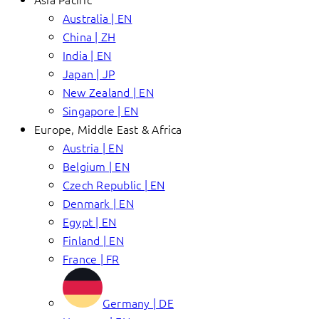
Australia | EN
China | ZH
India | EN
Japan | JP
New Zealand | EN
Singapore | EN
Europe, Middle East & Africa
Austria | EN
Belgium | EN
Czech Republic | EN
Denmark | EN
Egypt | EN
Finland | EN
France | FR
Germany | DE