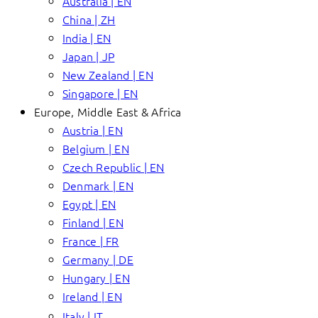
Australia | EN
China | ZH
India | EN
Japan | JP
New Zealand | EN
Singapore | EN
Europe, Middle East & Africa
Austria | EN
Belgium | EN
Czech Republic | EN
Denmark | EN
Egypt | EN
Finland | EN
France | FR
Germany | DE
Hungary | EN
Ireland | EN
Italy | IT