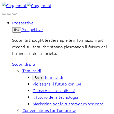
Skip
to
content
Prospettive
Prospettive
link
Scopri la thought leadership e le informazioni più
recenti sui temi che stanno plasmando il futuro del
business e della società.
Scopri di più
Temi caldi
Temi caldi
Back
Ridisegna il futuro con l’AI
Guidare la sostenibilità
Il futuro della tecnologia
Marketing per la customer experience
Conversations for Tomorrow