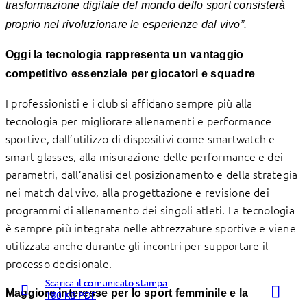
trasformazione digitale del mondo dello sport consisterà
proprio nel rivoluzionare le esperienze dal vivo”.
Oggi la tecnologia rappresenta un vantaggio
competitivo essenziale per giocatori e squadre
I professionisti e i club si affidano sempre più alla
tecnologia per migliorare allenamenti e performance
sportive, dall’utilizzo di dispositivi come smartwatch e
smart glasses, alla misurazione delle performance e dei
parametri, dall’analisi del posizionamento e della strategia
nei match dal vivo, alla progettazione e revisione dei
programmi di allenamento dei singoli atleti. La tecnologia
è sempre più integrata nelle attrezzature sportive e viene
utilizzata anche durante gli incontri per supportare il
processo decisionale.
Scarica il comunicato stampa
Scarica il comunicato stampa
Scarica il comunicato stampa
Maggiore interesse per lo sport femminile e la
175 KB PDF
170 KB PDF
180 KB PDF