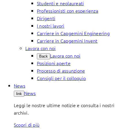
Studenti e neolaureati
Professionisti con esperienza
Dirigenti
I nostri lavori
Carriere in Capgemini Engineering
Carriere in Capgemini Invent
Lavora con noi
Lavora con noi
Back
Posizioni aperte
Processo di assunzione
Consigli per il colloquio
News
News
link
Leggi le nostre ultime notizie e consulta i nostri
archivi.
Scopri di più