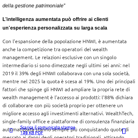
della gestione patrimoniale”
L’intelligenza aumentata può offrire ai clienti
un’esperienza personalizzata su larga scala
Con l’espansione della popolazione HNWI, è aumentata
anche la competizione tra operatori del wealth
management. Le relazioni esclusive con un singolo
intermediario si sono dimezzate negli ultimi sei anni: nel
2019 il 39% degli HNWI collaborava con una sola società,
mentre nel 2025 la quota è scesa al 19%. Uno dei principali
fattori che spinge gli HNWI ad ampliare la propria rete di
wealth management è l’accesso ai prodotti: l’88% dichiara
di collaborare con più società proprio per ottenere un
migliore accesso agli investimenti alternativi. WealthTech,
single-family office e piattaforme di consulenza finanziaria
Scarica il comunicato stampa
Scarica il comunicato stampa
Scarica il comunicato stampa
automatizzata stanno sempre più conquistando quote di
175 KB PDF
170 KB PDF
149 KB PDF
mercato ai danni degli operatori tradizionali, attirando