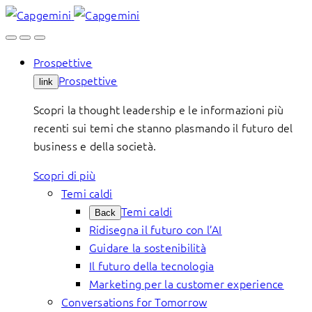
Skip
to
content
Prospettive
Prospettive
link
Scopri la thought leadership e le informazioni più
recenti sui temi che stanno plasmando il futuro del
business e della società.
Scopri di più
Temi caldi
Temi caldi
Back
Ridisegna il futuro con l’AI
Guidare la sostenibilità
Il futuro della tecnologia
Marketing per la customer experience
Conversations for Tomorrow