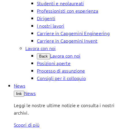
Studenti e neolaureati
Professionisti con esperienza
Dirigenti
I nostri lavori
Carriere in Capgemini Engineering
Carriere in Capgemini Invent
Lavora con noi
Lavora con noi
Back
Posizioni aperte
Processo di assunzione
Consigli per il colloquio
News
News
link
Leggi le nostre ultime notizie e consulta i nostri
archivi.
Scopri di più