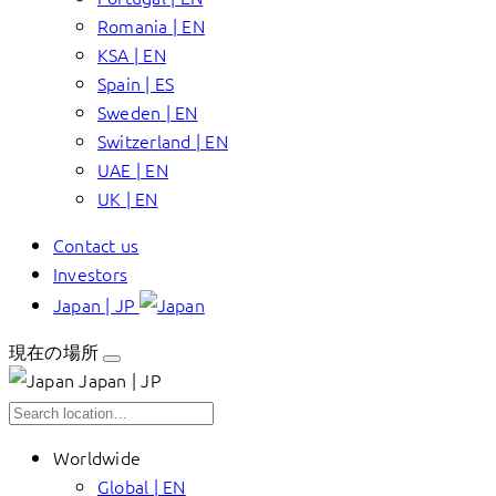
Romania | EN
KSA | EN
Spain | ES
Sweden | EN
Switzerland | EN
UAE | EN
UK | EN
Contact us
Investors
Japan | JP
現在の場所
Japan | JP
Worldwide
Global | EN