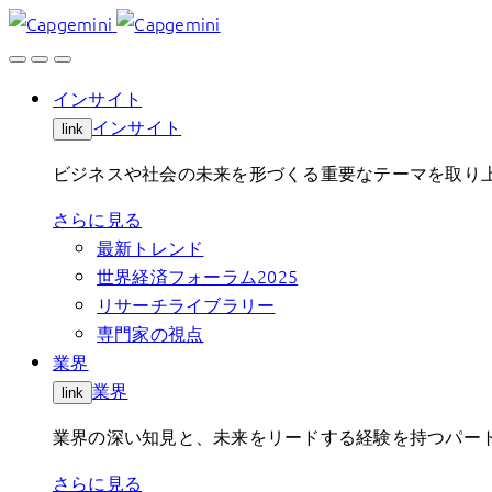
Skip
to
content
インサイト
インサイト
link
ビジネスや社会の未来を形づくる重要なテーマを取り
さらに見る
最新トレンド
世界経済フォーラム2025
リサーチライブラリー
専門家の視点
業界
業界
link
業界の深い知見と、未来をリードする経験を持つパート
さらに見る