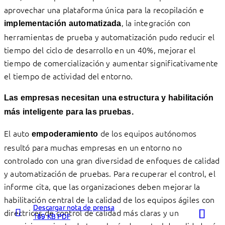
aprovechar una plataforma única para la recopilación e
, la integración con
implementación
automatizada
herramientas de prueba y automatización pudo reducir el
tiempo del ciclo de desarrollo en un 40%, mejorar el
tiempo de comercialización y aumentar significativamente
el tiempo de actividad del entorno.
Las empresas necesitan una estructura y habilitación
más inteligente para las pruebas.
El auto
de los equipos autónomos
empoderamiento
resultó para muchas empresas en un entorno no
controlado con una gran diversidad de enfoques de calidad
y automatización de pruebas. Para recuperar el control, el
informe cita, que las organizaciones deben mejorar la
habilitación central de la calidad de los equipos ágiles con
Descargar nota de prensa
Descargar nota de prensa
Descargar nota de prensa
directrices de control de calidad más claras y un
140 KB PDF
159 KB PDF
169 KB PDF