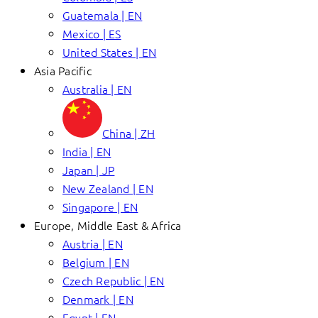
Guatemala | EN
Mexico | ES
United States | EN
Asia Pacific
Australia | EN
China | ZH
India | EN
Japan | JP
New Zealand | EN
Singapore | EN
Europe, Middle East & Africa
Austria | EN
Belgium | EN
Czech Republic | EN
Denmark | EN
Egypt | EN