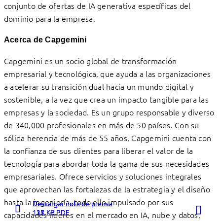
conjunto de ofertas de IA generativa específicas del
dominio para la empresa.
Acerca de Capgemini
Capgemini es un socio global de transformación
empresarial y tecnológica, que ayuda a las organizaciones
a acelerar su transición dual hacia un mundo digital y
sostenible, a la vez que crea un impacto tangible para las
empresas y la sociedad. Es un grupo responsable y diverso
de 340,000 profesionales en más de 50 países. Con su
sólida herencia de más de 55 años, Capgemini cuenta con
la confianza de sus clientes para liberar el valor de la
tecnología para abordar toda la gama de sus necesidades
empresariales. Ofrece servicios y soluciones integrales
que aprovechan las fortalezas de la estrategia y el diseño
hasta la ingeniería, todo ello impulsado por sus
Descargar nota de prensa
Descargar nota de prensa
Descargar nota de prensa
127 KB PDF
111 KB PDF
138 KB PDF
capacidades líderes en el mercado en IA, nube y datos,