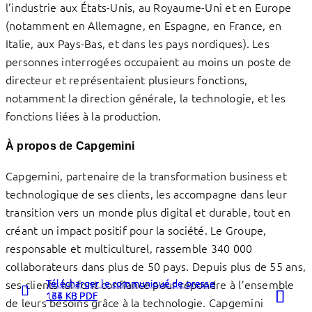
l’industrie aux États-Unis, au Royaume-Uni et en Europe
(notamment en Allemagne, en Espagne, en France, en
Italie, aux Pays-Bas, et dans les pays nordiques). Les
personnes interrogées occupaient au moins un poste de
directeur et représentaient plusieurs fonctions,
notamment la direction générale, la technologie, et les
fonctions liées à la production.
À propos de Capgemini
Capgemini, partenaire de la transformation business et
technologique de ses clients, les accompagne dans leur
transition vers un monde plus digital et durable, tout en
créant un impact positif pour la société. Le Groupe,
responsable et multiculturel, rassemble 340 000
collaborateurs dans plus de 50 pays. Depuis plus de 55 ans,
Télécharger le communiqué de presse
Télécharger le communiqué de presse
Télécharger le communiqué de presse
ses clients lui font confiance pour répondre à l’ensemble
Lire la
Lire la
Lire la
166 KB PDF
174 KB PDF
137 KB PDF
de leurs besoins grâce à la technologie. Capgemini
suite
suite
suite