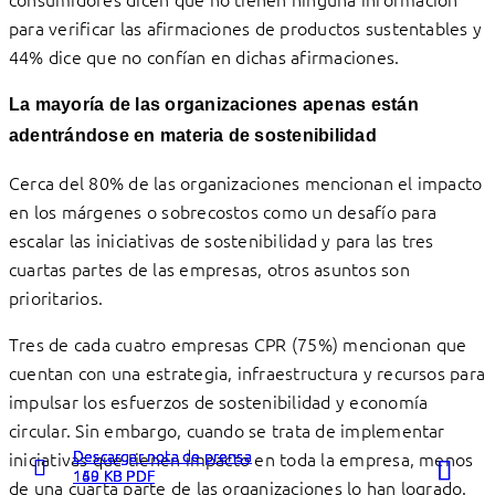
para verificar las afirmaciones de productos sustentables y
44% dice que no confían en dichas afirmaciones.
La mayoría de las organizaciones apenas están
adentrándose en materia de sostenibilidad
Cerca del 80% de las organizaciones mencionan el impacto
en los márgenes o sobrecostos como un desafío para
escalar las iniciativas de sostenibilidad y para las tres
cuartas partes de las empresas, otros asuntos son
prioritarios.
Tres de cada cuatro empresas CPR (75%) mencionan que
cuentan con una estrategia, infraestructura y recursos para
impulsar los esfuerzos de sostenibilidad y economía
circular. Sin embargo, cuando se trata de implementar
Descargar nota de prensa
Descargar nota de prensa
Descargar nota de prensa
iniciativas que tienen impacto en toda la empresa, menos
140 KB PDF
159 KB PDF
169 KB PDF
de una cuarta parte de las organizaciones lo han logrado.