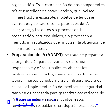
organización. Es la combinación de dos componentes
críticos: Inteligencia como Servicio, que incluye
infraestructura escalable, modelos de lenguaje
avanzados y software con capacidades de IA
integradas; y los datos sin procesar de la
organización: recursos únicos, sin procesar y a
menudo infrautilizados que impulsan la obtención de
información valiosa.
: Se trata de preparar a
Preparación de IA (ADAPT)
la organización para utilizar la IA de forma
responsable y eficaz. Implica establecer los
facilitadores adecuados, como modelos de fuerza
laboral, marcos de gobernanza e infraestructura de
datos. La implementación de medidas de seguridad
también es necesaria para garantizar operaciones de
IA éticas, legales y seguras. Juntos, estos
Descargar nota de prensa
Descargar nota de prensa
Descargar nota de prensa
111 KB PDF
116 KB PDF
178 KB PDF
fundamentos respaldan una adopción escalable.