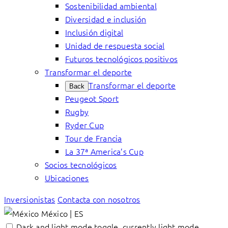
Sostenibilidad ambiental
Diversidad e inclusión
Inclusión digital
Unidad de respuesta social
Futuros tecnológicos positivos
Transformar el deporte
Transformar el deporte
Back
Peugeot Sport
Rugby
Ryder Cup
Tour de Francia
La 37ª America’s Cup
Socios tecnológicos
Ubicaciones
Inversionistas
Contacta con nosotros
México | ES
Dark and light mode toggle, currently light mode