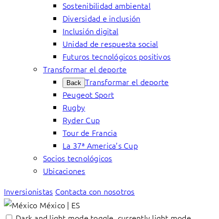
Sostenibilidad ambiental
Diversidad e inclusión
Inclusión digital
Unidad de respuesta social
Futuros tecnológicos positivos
Transformar el deporte
Transformar el deporte
Back
Peugeot Sport
Rugby
Ryder Cup
Tour de Francia
La 37ª America’s Cup
Socios tecnológicos
Ubicaciones
Inversionistas
Contacta con nosotros
México | ES
Dark and light mode toggle, currently light mode