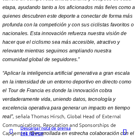
etapa, ayudando tanto a los aficionados más fieles como a
quienes descubren este deporte a conectar de forma más
profunda con la competición y con sus ciclistas favoritos o
nacionales. Esta innovación refuerza nuestra visión de
hacer que el ciclismo sea más accesible, atractivo y
relevante mientras seguimos ampliando nuestra
comunidad global de seguidores.”
“Aplicar la inteligencia artificial generativa a gran escala
en la intensidad de un entorno deportivo en directo como
el Tour de Francia es donde la innovación cobra
verdaderamente vida, uniendo datos, tecnología y
excelencia operativa para generar un impacto en tiempo
señala Thomas Hirsch, Global Head of External
real”,
Communications, Reputation and Sponsorships de
Descargar nota de prensa
Descargar nota de prensa
Descargar nota de prensa
Capgemini.
287 KB PDF
186 KB PDF
151 KB PDF
“Desarrollada en estrecha colaboración con el