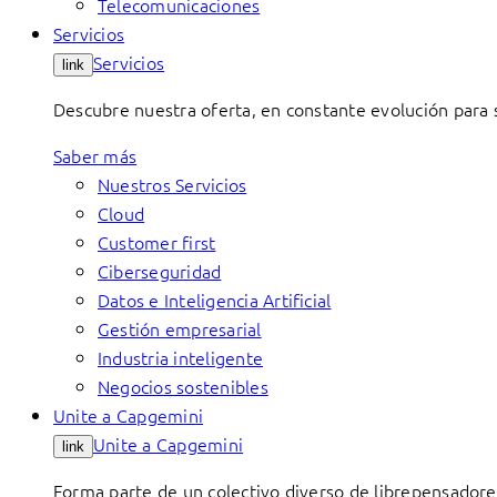
Telecomunicaciones
Servicios
Servicios
link
Descubre nuestra oferta, en constante evolución para s
Saber más
Nuestros Servicios
Cloud
Customer first
Ciberseguridad
Datos e Inteligencia Artificial
Gestión empresarial
Industria inteligente
Negocios sostenibles
Unite a Capgemini
Unite a Capgemini
link
Forma parte de un colectivo diverso de librepensadore