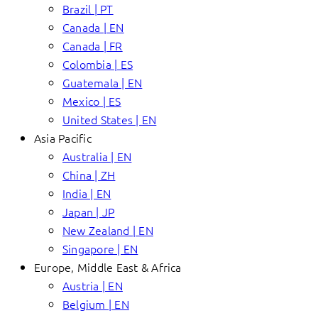
Brazil | PT
Canada | EN
Canada | FR
Colombia | ES
Guatemala | EN
Mexico | ES
United States | EN
Asia Pacific
Australia | EN
China | ZH
India | EN
Japan | JP
New Zealand | EN
Singapore | EN
Europe, Middle East & Africa
Austria | EN
Belgium | EN