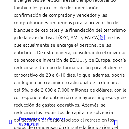
también los procesos de documentación,
confirmación de comprador y vendedor y las
comprobaciones requeridas para la prevención del
blanqueo de capitales y la financiación del terrorismo
y de la evasión fiscal (KYC, AML y FATCA)
[2]
, de los
que actualmente se encarga el personal de las
entidades. De esta manera, considerando el universo
de bancos de inversión de EE.UU. y de Europa, podría
reducirse el tiempo de formalización para el cliente
corporativo de 20 a 6-10 días, lo que, además, podría
dar lugar a un crecimiento adicional de la demanda
del 5%, o de 2.000 a 7.000 millones de dólares, con la
correspondiente obtención de mayores ingresos y de
reducción de gastos operativos. Además, se
reducirían los requisitos de capital de solvencia
Descargar nota de prensa
Descargar nota de prensa
Descargar nota de prensa
obligatorio y el riesgo asociado al retraso en los
89 KB PDF
124 KB PDF
150 KB PDF
pagos de compensación durante la liquidación del