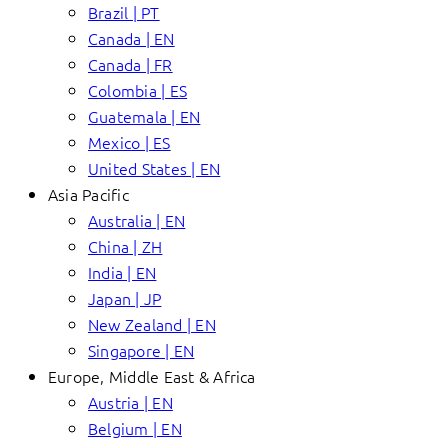
Brazil | PT
Canada | EN
Canada | FR
Colombia | ES
Guatemala | EN
Mexico | ES
United States | EN
Asia Pacific
Australia | EN
China | ZH
India | EN
Japan | JP
New Zealand | EN
Singapore | EN
Europe, Middle East & Africa
Austria | EN
Belgium | EN