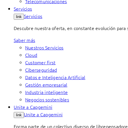
Telecomunicaciones
Servicios
Servicios
link
Descubre nuestra oferta, en constante evolución para s
Saber más
Nuestros Servicios
Cloud
Customer first
Ciberseguridad
Datos e Inteligencia Artificial
Gestión empresarial
Industria inteligente
Negocios sostenibles
Unite a Capgemini
Unite a Capgemini
link
Forma parte de un colectivo diverso de librepensadore