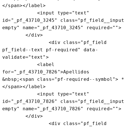
</span></label>

            <input type="text" 
id="_pf_43710_3245" class="pf_field__input 
empty" name="_pf_43710_3245" required="">

        </div>

                <div class="pf_field 
pf_field--text pf-required" data-
validate="text">

            <label 
for="_pf_43710_7826">Apellidos                   
&nbsp;<span class="pf-required--symbol"> * 
</span></label>

            <input type="text" 
id="_pf_43710_7826" class="pf_field__input 
empty" name="_pf_43710_7826" required="">

        </div>

                <div class="pf_field 