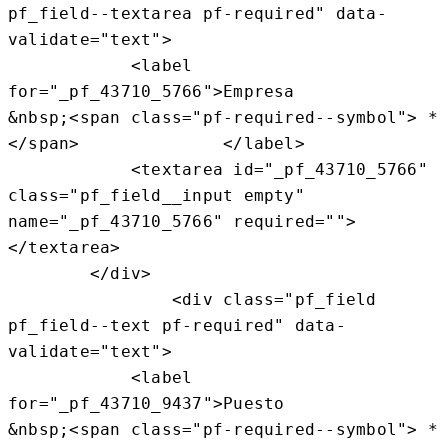
pf_field--textarea pf-required" data-
validate="text">

            <label 
for="_pf_43710_5766">Empresa                 
&nbsp;<span class="pf-required--symbol"> * 
</span>              </label>

            <textarea id="_pf_43710_5766" 
class="pf_field__input empty" 
name="_pf_43710_5766" required="">
</textarea>

        </div>

                <div class="pf_field 
pf_field--text pf-required" data-
validate="text">

            <label 
for="_pf_43710_9437">Puesto                  
&nbsp;<span class="pf-required--symbol"> * 