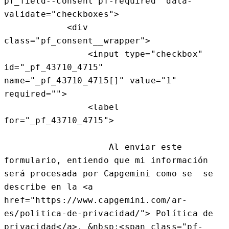
pf_field--consent pf-required" data-
validate="checkboxes">

            <div 
class="pf_consent__wrapper">

                <input type="checkbox" 
id="_pf_43710_4715" 
name="_pf_43710_4715[]" value="1" 
required="">

                <label 
for="_pf_43710_4715">

                    Al enviar este 
formulario, entiendo que mi información 
será procesada por Capgemini como se  se 
describe en la <a 
href="https://www.capgemini.com/ar-
es/politica-de-privacidad/"> Política de 
privacidad</a>. &nbsp;<span class="pf-