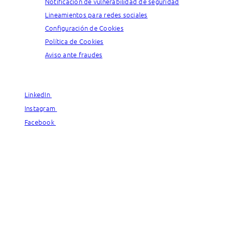
Notificación de vulnerabilidad de seguridad
Lineamientos para redes sociales
Configuración de Cookies
Política de Cookies
Aviso ante fraudes
© Capgemini, 2026. All rights reserved.
LinkedIn
LinkedIn
Instagram
Instagram
Facebook
Facebook
© Capgemini, 2026. All rights reserved.