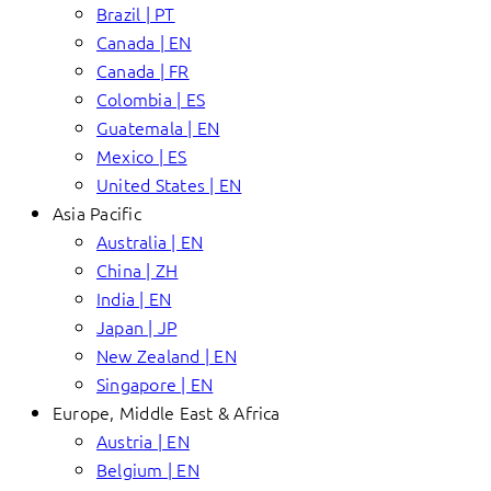
Brazil | PT
Canada | EN
Canada | FR
Colombia | ES
Guatemala | EN
Mexico | ES
United States | EN
Asia Pacific
Australia | EN
China | ZH
India | EN
Japan | JP
New Zealand | EN
Singapore | EN
Europe, Middle East & Africa
Austria | EN
Belgium | EN