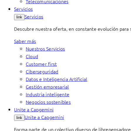
Telecomunicaciones
Servicios
Servicios
link
Descubre nuestra oferta, en constante evolución para s
Saber más
Nuestros Servicios
Cloud
Customer first
Ciberseguridad
Datos e Inteligencia Artificial
Gestión empresarial
Industria inteligente
Negocios sostenibles
Unite a Capgemini
Unite a Capgemini
link
Forma parte de un colectivo diverso de librepensadore