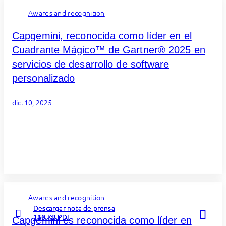
Awards and recognition
Capgemini, reconocida como líder en el
Cuadrante Mágico™ de Gartner® 2025 en
servicios de desarrollo de software
personalizado
dic. 10, 2025
Awards and recognition
Descargar nota de prensa
Descargar nota de prensa
Descargar nota de prensa
138 KB PDF
117 KB PDF
160 KB PDF
Capgemini es reconocida como líder en