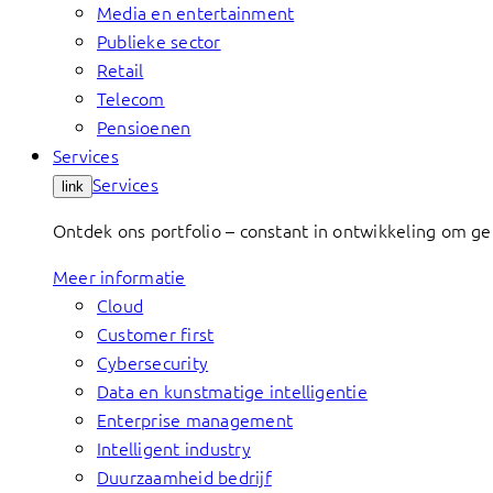
Media en entertainment
Publieke sector
Retail
Telecom
Pensioenen
Services
Services
link
Ontdek ons portfolio – constant in ontwikkeling om g
Meer informatie
Cloud
Customer first
Cybersecurity
Data en kunstmatige intelligentie
Enterprise management
Intelligent industry
Duurzaamheid bedrijf