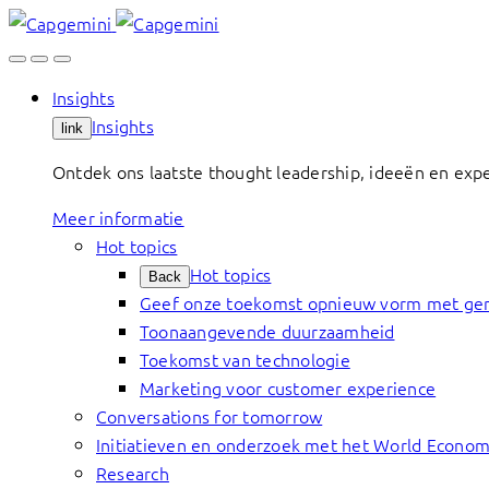
Skip
to
content
Insights
Insights
link
Ontdek ons laatste thought leadership, ideeën en exp
Meer informatie
Hot topics
Hot topics
Back
Geef onze toekomst opnieuw vorm met gen
Toonaangevende duurzaamheid
Toekomst van technologie
Marketing voor customer experience
Conversations for tomorrow
Initiatieven en onderzoek met het World Econo
Research